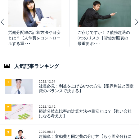
労働分配率の計算方法や目安
ご存じですか！？債務超過の
とは？【人件費をコントロー
3つのリスク【貸借対照表の
ルする重･･･
最重要ポ･･･
人気記事ランキング
2022.12.01
1
社長必見！利益を上げる8つの方法【限界利益と固定
費のバランスで決まる】
2022.12.12
2
損益分岐点比率の計算方法や目安とは？【強い会社
になる考え方】
2020.08.18
3
超簡単！変動費と固定費の分け方【もう固変分解に