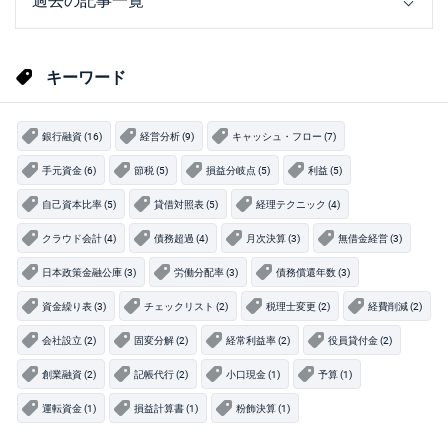
キーワード
銀行融資 (16)
経営分析 (9)
キャッシュ・フロー (7)
手元資金 (6)
節税 (5)
損益分岐点 (5)
利益 (5)
自己資本比率 (5)
貸借対照表 (5)
経理テクニック (4)
クラウド会計 (4)
債務超過 (4)
月次決算 (3)
無借金経営 (3)
日本政策金融公庫 (3)
労働分配率 (3)
債務償還年数 (3)
資金繰り表 (3)
チェックリスト (2)
税理士変更 (2)
経費削減 (2)
会社設立 (2)
固変分解 (2)
経常利益率 (2)
役員貸付金 (2)
創業融資 (2)
記帳代行 (2)
小口現金 (1)
予算 (1)
運転資金 (1)
損益計算書 (1)
粉飾決算 (1)