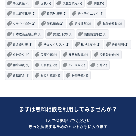
手元資金 (6)
節税 (5)
損益分岐点 (5)
利益 (5)
自己資本比率 (5)
貸借対照表 (5)
経理テクニック (4)
クラウド会計 (4)
債務超過 (4)
月次決算 (3)
無借金経営 (3)
日本政策金融公庫 (3)
労働分配率 (3)
債務償還年数 (3)
資金繰り表 (3)
チェックリスト (2)
税理士変更 (2)
経費削減 (2)
会社設立 (2)
固変分解 (2)
経常利益率 (2)
役員貸付金 (2)
創業融資 (2)
記帳代行 (2)
小口現金 (1)
予算 (1)
運転資金 (1)
損益計算書 (1)
粉飾決算 (1)
まずは無料相談を利用してみませんか？
1人で悩まないでください
きっと解決するためのヒントが手に入ります