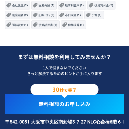
会社設立 (2)
固変分解 (2)
経常利益率 (2)
役員貸付金 (2)
創業融資 (2)
記帳代行 (2)
小口現金 (1)
予算 (1)
運転資金 (1)
損益計算書 (1)
粉飾決算 (1)
まずは無料相談を利用してみませんか？
1人で悩まないでください
きっと解決するためのヒントが手に入ります
30
秒で完了
無料相談のお申し込み
〒542-0081 大阪市中央区南船場3-7-27 NLC心斎橋6階 6-I