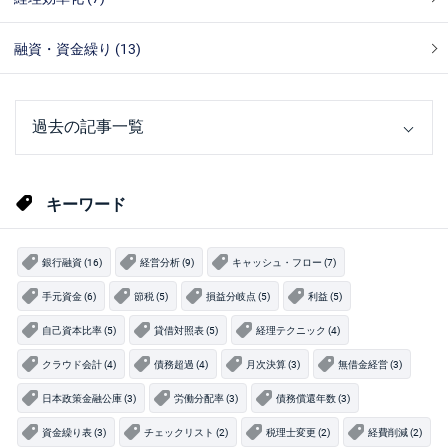
融資・資金繰り (13)
キーワード
銀行融資 (16)
経営分析 (9)
キャッシュ・フロー (7)
手元資金 (6)
節税 (5)
損益分岐点 (5)
利益 (5)
自己資本比率 (5)
貸借対照表 (5)
経理テクニック (4)
クラウド会計 (4)
債務超過 (4)
月次決算 (3)
無借金経営 (3)
日本政策金融公庫 (3)
労働分配率 (3)
債務償還年数 (3)
資金繰り表 (3)
チェックリスト (2)
税理士変更 (2)
経費削減 (2)