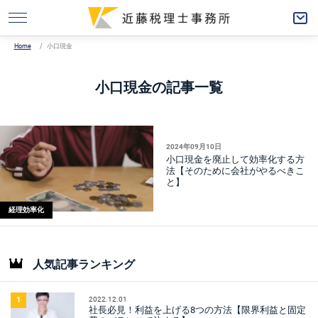
Home
小口現金
小口現金の記事一覧
2024年09月10日
小口現金を廃止して効率化する方
法【そのために会社がやるべきこ
と】
経理効率化
人気記事ランキング
2022.12.01
1
社長必見！利益を上げる8つの方法【限界利益と固定