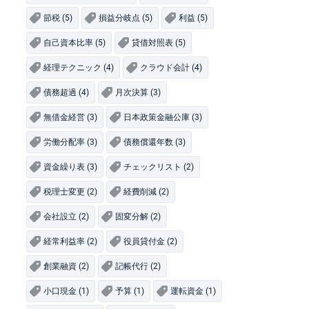
節税 (5)
損益分岐点 (5)
利益 (5)
自己資本比率 (5)
貸借対照表 (5)
経理テクニック (4)
クラウド会計 (4)
債務超過 (4)
月次決算 (3)
無借金経営 (3)
日本政策金融公庫 (3)
労働分配率 (3)
債務償還年数 (3)
資金繰り表 (3)
チェックリスト (2)
税理士変更 (2)
経費削減 (2)
会社設立 (2)
固変分解 (2)
経常利益率 (2)
役員貸付金 (2)
創業融資 (2)
記帳代行 (2)
小口現金 (1)
予算 (1)
運転資金 (1)