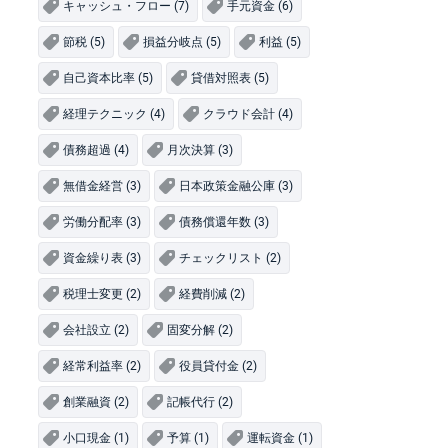
キャッシュ・フロー (7)
手元資金 (6)
節税 (5)
損益分岐点 (5)
利益 (5)
自己資本比率 (5)
貸借対照表 (5)
経理テクニック (4)
クラウド会計 (4)
債務超過 (4)
月次決算 (3)
無借金経営 (3)
日本政策金融公庫 (3)
労働分配率 (3)
債務償還年数 (3)
資金繰り表 (3)
チェックリスト (2)
税理士変更 (2)
経費削減 (2)
会社設立 (2)
固変分解 (2)
経常利益率 (2)
役員貸付金 (2)
創業融資 (2)
記帳代行 (2)
小口現金 (1)
予算 (1)
運転資金 (1)